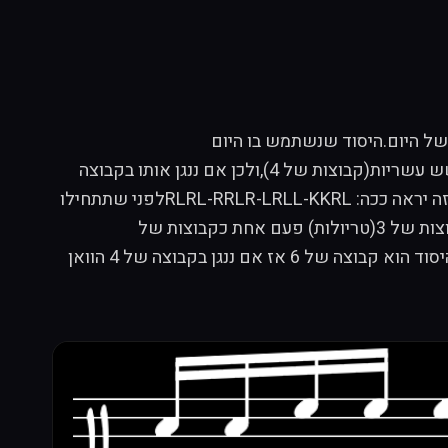
ים לשיעור התופים החדש של היום.היסוד שנשתמש בו היום
יהיה:ParaParaDiddle הסטיקינג שלו הוא: RLRLRR-LRLRLLמה שיגרום לזה להישמע מעניין זה שננגן את היסוד הזה בשש עשריות(קבוצות של 4),ולכן אם ננגן אותו בקבוצה
של 4 זה יצא 3 רבעים ויהיה חסר לנו רבע להשלים את המעבר,הרבע האחרון יהיה תוספת של -KKRL.ושהם יהיו מחוברים זה יראה ככה: RLRL-RRLR-LRLL-KKRLלפני שתתחילו
לנסות את המעבר,קודם תתחילו להתאמן על פרדידל דידל שיהיה לכם פלואו עם היסוד.לנגן עם מטרונום פעם אחת כקבוצות של 3(טריולות) פעם אחת כקבוצות של
6(סקסטולה) ובסוף להתחיל להתרגל לנגן אותו בקבוצות של 4(שש עשריות) הביט כל פעם יזוז לכם וזה האתגר מכיון שהיסוד הוא קבוצה של 6 אז אם ננגן בקבוצה של 4 הוואן