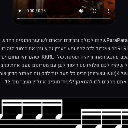
לימוד תופים אונליין-לימוד מעבר מס׳ 13 -ParaParaDiddle+KKRLשלום לכולם וברוכים הבא