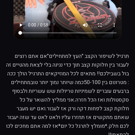
תרגיל לשיפור הקצב ״העץ למתחילים״אם אתם רוצים
לעבור בין חלוקות קצב תוך כדי נגינה בלי לצאת מהטיים זה
בול בשבילכם!! מתאים לכל המוזיקאים התרגיל הולך ככה
: מטרונום בין 50-100כמה שיותר נמוך יותר טובמתחילים
ברבעים עוברים לשמיניות טריולות שש עשריות ולבסוף
סקסטולות ואז הכל חזרה.אני ממליץ להשאר על כל
חלוקת קצב לפחות דקה ורק אז לעבור.ואם יש מעבר
שאתם מתקשים אז תחזרו עליו ולאט לאט עד שזה יעבור
לכם חלק.*מומלץ לתרגל כל יום*אז למה אתם מחכים לכו
להתאמן!!